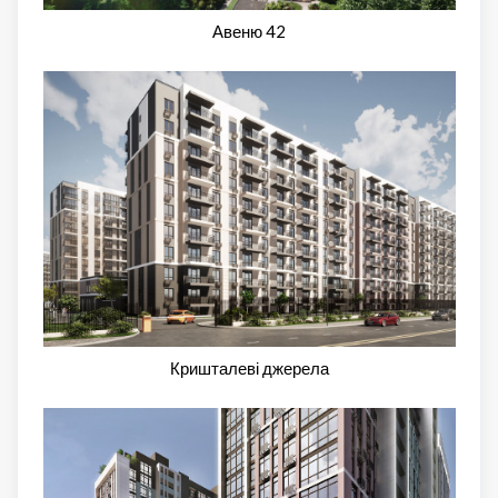
Авеню 42
Кришталеві джерела