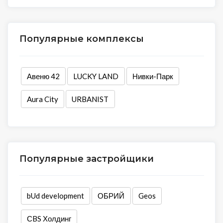
Популярные комплексы
Авеню 42
LUCKY LAND
Нивки-Парк
Aura City
URBANIST
Популярные застройщики
bUd development
ОБРИЙ
Geos
СBS Холдинг