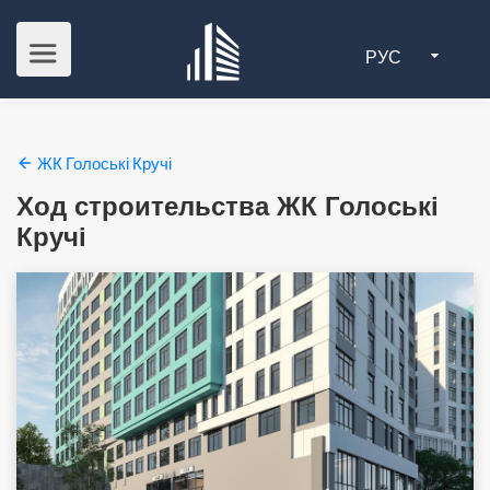
РУС
ЖК Голоські Кручі
Ход строительства ЖК Голоські
Кручі