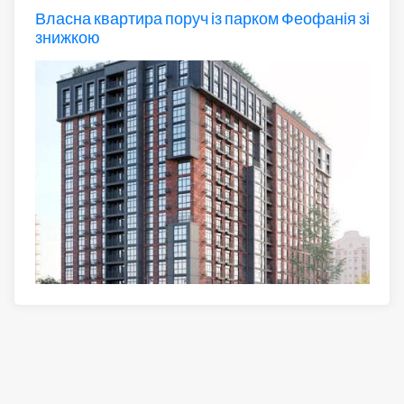
Власна квартира поруч із парком Феофанія зі
знижкою