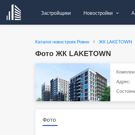
Застройщики
Новостройки
А
Каталог новостроек Ровно
ЖК LAKETOWN
Фото ЖК LAKETOWN
Комплек
Адрес:
Состоян
Фото