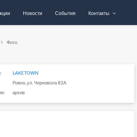
кции
Новости
События
Контакты
Фото
с
LAKETOWN
Ровно, ул. Черновола 82А
ие:
архив