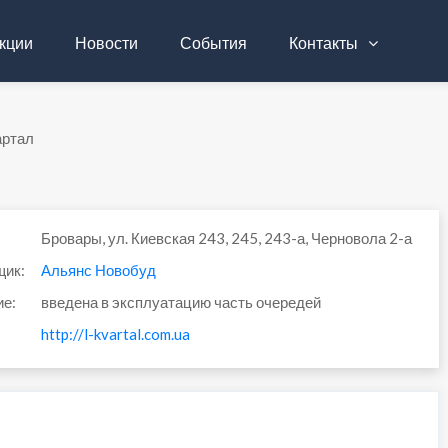
кции
Новости
События
Контакты
артал
Бровары, ул. Киевская 243, 245, 243-а, Черновола 2-а
щик:
Альянс Новобуд
ие:
введена в эксплуатацию часть очередей
http://l-kvartal.com.ua