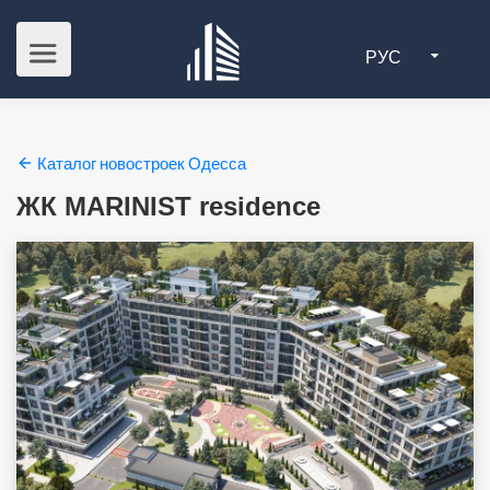
РУС
Каталог новостроек Одесса
ЖК МARINIST residence