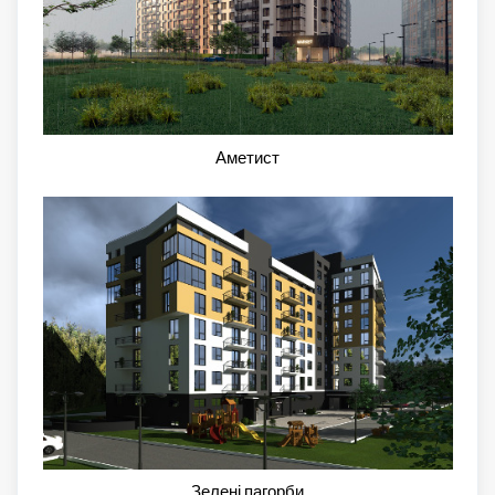
Аметист
Зелені пагорби