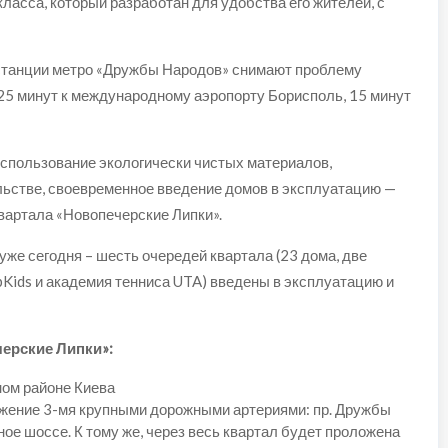
класса, который разработан для удобства его жителей, с
 станции метро «Дружбы Народов» снимают проблему
 25 минут к международному аэропорту Борисполь, 15 минут
использование экологически чистых материалов,
льстве, своевременное введение домов в эксплуатацию —
вартала «Новопечерские Липки».
уже сегодня – шесть очередей квартала (23 дома, две
Kids и академия тенниса UTA) введены в эксплуатацию и
ерские Липки»:
ом районе Киева
ужение 3-мя крупными дорожными артериями: пр. Дружбы
ое шоссе. К тому же, через весь квартал будет проложена