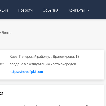
кции
Новости
События
Контакты
 Липки
Киев, Печерский район ул. Драгомирова, 18
ие:
введена в эксплуатацию часть очередей
https://novolipki.com
ки