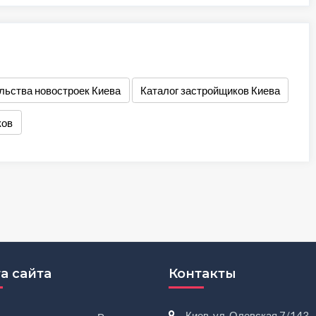
льства новостроек Киева
Каталог застройщиков Киева
ков
а сайта
Контакты
Киев, ул. Олевская 7/143