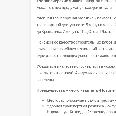
«Новопечерские Липки»
– квартал бизнес-
мыслью о них продуман до каждой детали.
Удобная транспортная развязка и близость
транспортной доступности.
5 минут к метро,
до Крещатика, 7 минут к ТРЦ Ocean Plaza.
Неизменное качество строительных работ, 
применение новейших технологий в строите
одни из составляющих успешности жилого к
Убедиться в качестве строительства можно 
школы, фитнес-клуб, Академия счастья Leap
заселены.
Преимущества жилого квартала «Новопеч
Месторасположение в самом престижн
Удобная транспортная развязка – окр
Народов, ул. Киквидзе, Железнодорожн