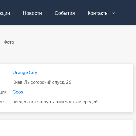
кции
Новости
События
Контакты
Фото
с
Orange City
Киев, Лысогорский спуск, 26
щик:
Geos
ие:
введена в эксплуатацию часть очередей