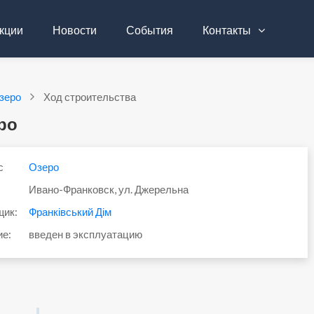
кции
Новости
События
Контакты
зеро
Ход строительства
ро
с
Озеро
Ивано-Франковск, ул. Джерельна
щик:
Франківський Дім
ие:
введен в эксплуатацию