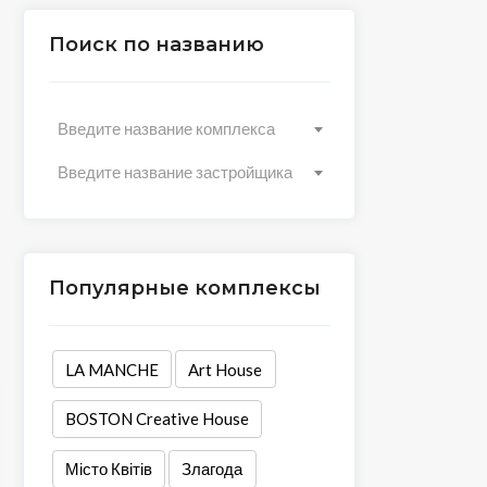
Поиск по названию
Введите название комплекса
Введите название застройщика
Популярные комплексы
LA MANCHE
Art House
BOSTON Creative House
Місто Квітів
Злагода