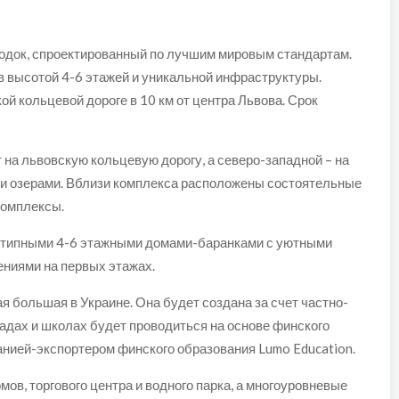
родок, спроектированный по лучшим мировым стандартам.
ов высотой 4-6 этажей и уникальной инфраструктуры.
ой кольцевой дороге в 10 км от центра Львова. Срок
 на львовскую кольцевую дорогу, а северо-западной – на
 и озерами. Вблизи комплекса расположены состоятельные
комплексы.
днотипными 4-6 этажными домами-баранками с уютными
ниями на первых этажах.
я большая в Украине. Она будет создана за счет частно-
садах и школах будет проводиться на основе финского
анией-экспортером финского образования Lumo Education.
ов, торгового центра и водного парка, а многоуровневые