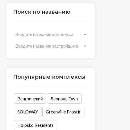
Поиск по названию
Введите название комплекса
Введите название застройщика
Популярные комплексы
Венглинский
Леополь Таун
SOLOWAY
Greenville Prostir
Holosko Residents