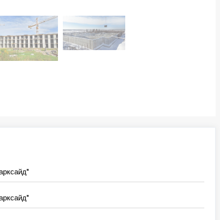
арксайд"
арксайд"