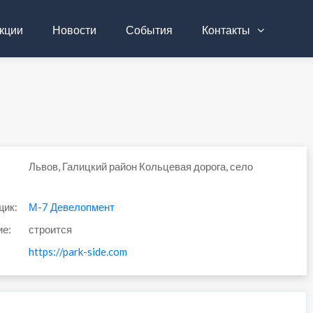
кции
Новости
События
Контакты
Львов, Галицкий район Кольцевая дорога, село
щик:
М-7 Девелопмент
ие:
строится
https://park-side.com