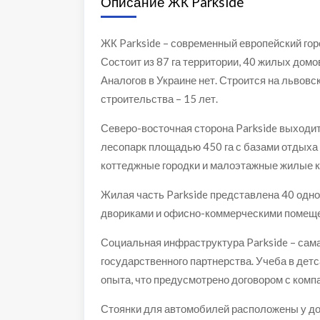
Описание ЖК Parkside
ЖК Parkside – современный европейский го
Состоит из 87 га территории, 40 жилых дом
Аналогов в Украине нет. Строится на львовск
строительства – 15 лет.
Северо-восточная сторона Parkside выходит
лесопарк площадью 450 га с базами отдыха
коттеджные городки и малоэтажные жилые 
Жилая часть Parkside представлена ​​40 о
двориками и офисно-коммерческими помеще
Социальная инфраструктура Parkside – сама
государственного партнерства. Учеба в дет
опыта, что предусмотрено договором с комп
Стоянки для автомобилей расположены у дом