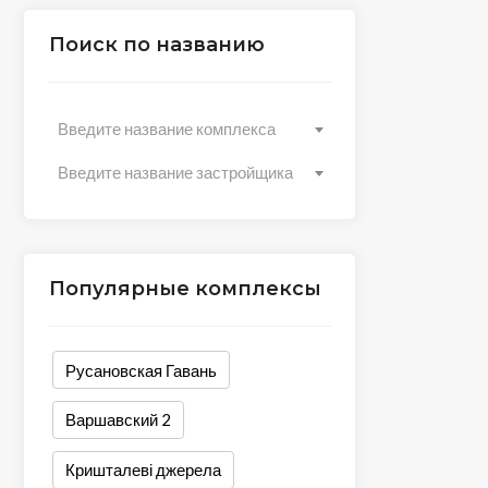
Поиск по названию
Введите название комплекса
Введите название застройщика
Популярные комплексы
Русановская Гавань
Варшавский 2
Кришталеві джерела