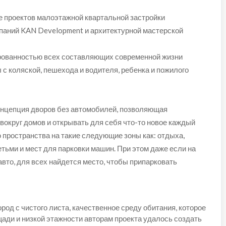
е проектов малоэтажной квартальной застройки
аний KAN Development и архитектурной мастерской
рованностью всех составляющих современной жизни
 с коляской, пешехода и водителя, ребенка и пожилого
концепция дворов без автомобилей, позволяющая
вокруг домов и открывать для себя что-то новое каждый
 пространства на такие следующие зоны как: отдыха,
детьми и мест для парковки машин. При этом даже если на
вто, для всех найдется место, чтобы припарковать
род с чистого листа, качественное среду обитания, которое
ади и низкой этажности авторам проекта удалось создать