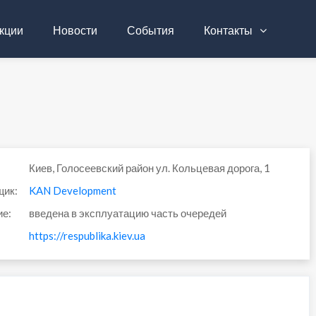
кции
Новости
События
Контакты
Киев, Голосеевский район ул. Кольцевая дорога, 1
щик:
KAN Development
ие:
введена в эксплуатацию часть очередей
https://respublika.kiev.ua