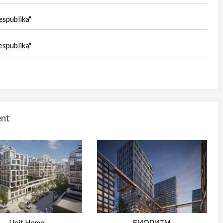
spublika"
spublika"
nt
Unit.Home
БИОРИТМ