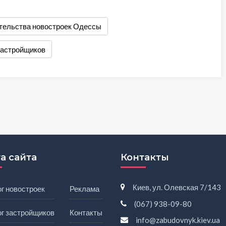
тельства новостроек Одессы
застройщиков
а сайта
Контакты
Киев, ул. Олевская 7/143
г новостроек
Реклама
(067) 938-09-80
ог застройщиков
Контакты
info@zabudovnyk.kiev.ua