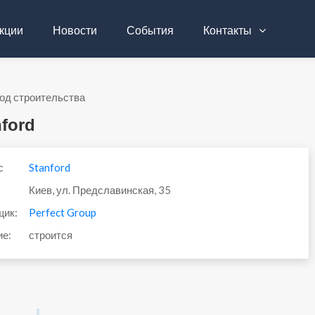
кции
Новости
События
Контакты
од строительства
ford
с
Stanford
Киев, ул. Предславинская, 35
щик:
Perfect Group
ие:
строится