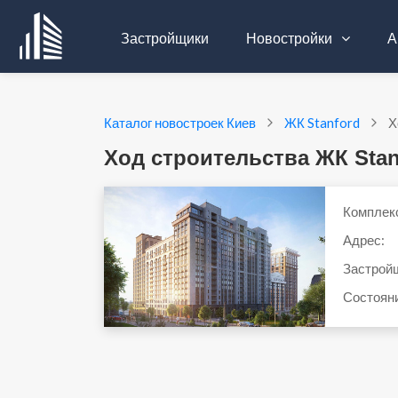
Застройщики
Новостройки
А
Каталог новостроек Киев
ЖК Stanford
Х
Ход строительства ЖК Stan
Комплек
Адрес:
Застрой
Состоян