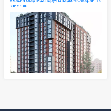
Власна квартира поруч із парком Феофанія зі
знижкою