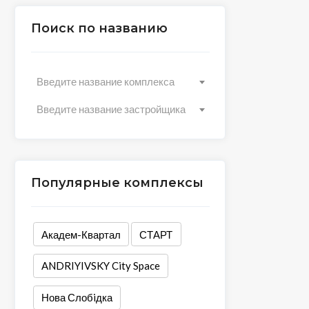
Поиск по названию
Введите название комплекса
Введите название застройщика
Популярные комплексы
Академ-Квартал
СТАРТ
ANDRIYIVSKY City Space
Нова Слобiдка