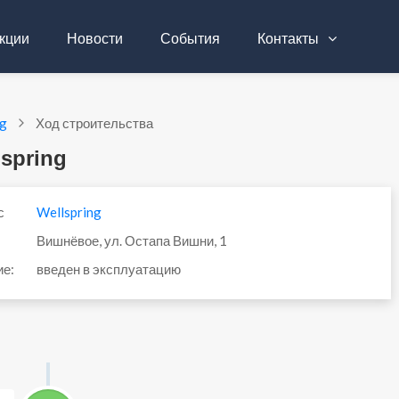
кции
Новости
События
Контакты
ng
Ход строительства
spring
с
Wellspring
Вишнёвое, ул. Остапа Вишни, 1
ие:
введен в эксплуатацию