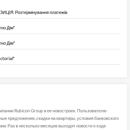
ІЯ. Розтермінування платежів
тно Дім"
тно Дім"
ctorial"
пании Rubicon Group и ее новостроек. Пользователю
ые предложения, скидки на квартиры, условия банковского
ии. Раз в несколько месяцев выходят новости о ходе