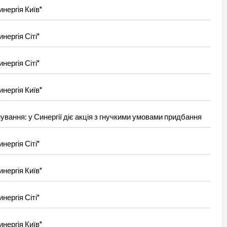
нергія Київ"
нергія Сіті"
нергія Сіті"
нергія Київ"
вання: у Синергії діє акція з гнучкими умовами придбання
нергія Сіті"
нергія Київ"
нергія Сіті"
нергія Київ"