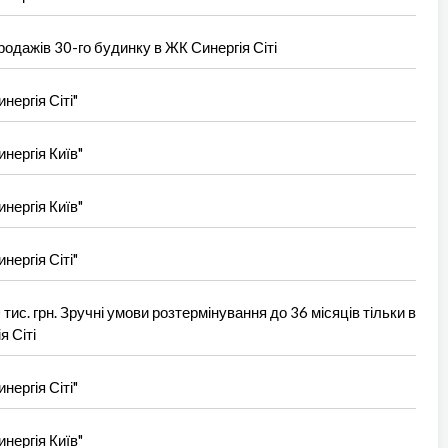
одажів 30-го будинку в ЖК Синергія Сіті
нергія Сіті"
нергія Київ"
нергія Київ"
нергія Сіті"
тис. грн. Зручні умови розтермінування до 36 місяців тільки в
 Сіті
нергія Сіті"
нергія Київ"