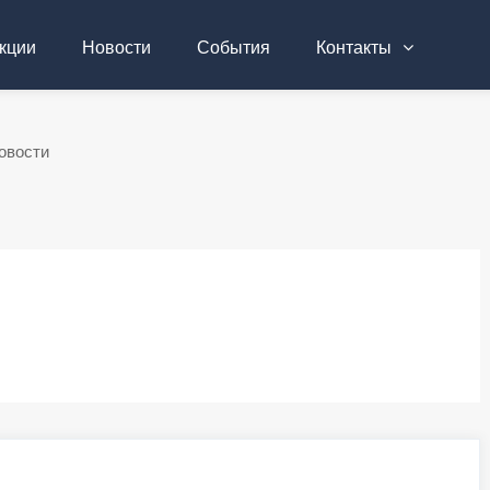
кции
Новости
События
Контакты
овости