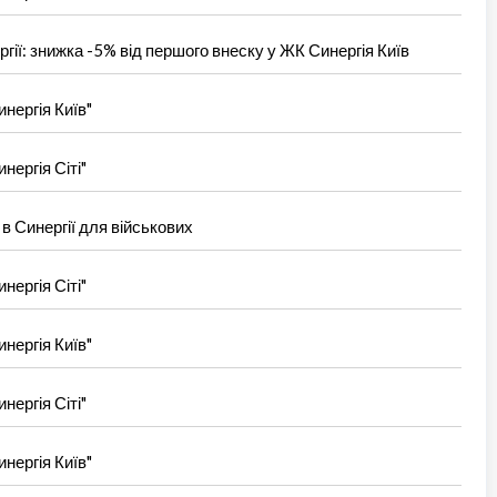
ргії: знижка -5% від першого внеску у ЖК Синергія Київ
нергія Київ"
нергія Сіті"
 в Синергії для військових
нергія Сіті"
нергія Київ"
нергія Сіті"
нергія Київ"