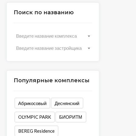
Поиск по названию
Введите название комплекса
Введите название застройщика
Популярные комплексы
Абрикосовый
Деснянский
OLYMPIC PARK
БИОРИТМ
BEREG Residence