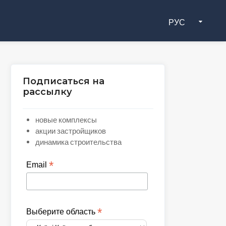
РУС
Подписаться на
рассылку
новые комплексы
акции застройщиков
динамика строительства
*
Email
*
Выберите область