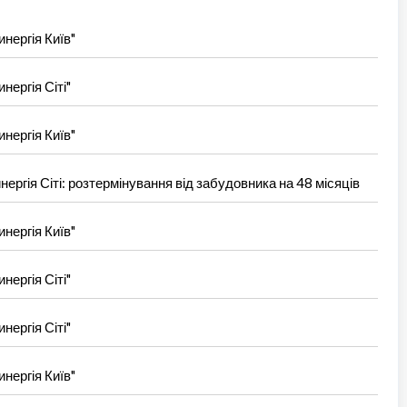
нергія Київ"
нергія Сіті"
нергія Київ"
нергія Сіті: розтермінування від забудовника на 48 місяців
нергія Київ"
нергія Сіті"
нергія Сіті"
нергія Київ"