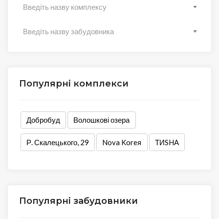
Введіть назву комплексу
Введіть назву забудовника
Популярні комплекси
Добробуд
Волошкові озера
Р. Скалецького, 29
Nova Koreя
ТИSHA
Популярні забудовники