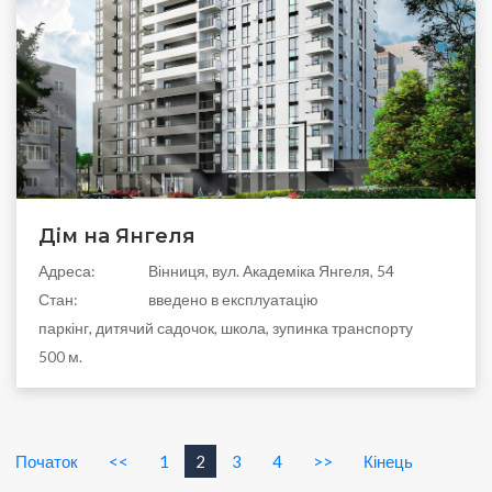
Дім на Янгеля
Адреса:
Вінниця, вул. Академіка Янгеля, 54
Стан:
введено в експлуатацію
паркінг, дитячий садочок, школа, зупинка транспорту
500 м.
Початок
<<
1
2
3
4
>>
Кінець