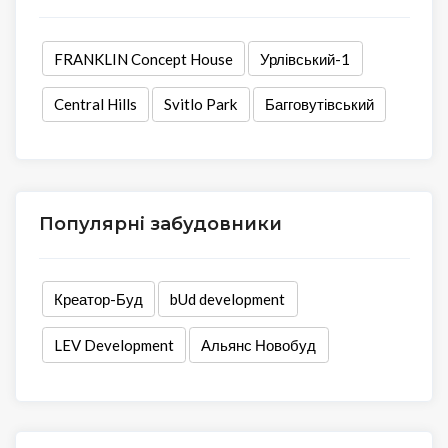
FRANKLIN Concept House
Урлівський-1
Central Hills
Svitlo Park
Багговутівський
Популярні забудовники
Креатор-Буд
bUd development
LEV Development
Альянс Новобуд