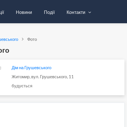
ії
Новини
Події
Контакти
шевського
Фото
ого
с
Дім на Грушевського
Житомир, вул. Грушевського, 11
будується