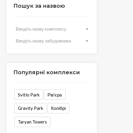
Пошук за назвою
Введіть назву комплексу
Введіть назву забудовника
Популярні комплекси
Svitlo Park
Рів’єра
Gravity Park
Колібрі
Taryan Towers