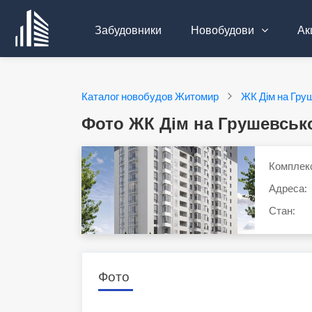
Забудовники
Новобудови
Акц
Каталог новобудов Житомир
ЖК Дім на Гру
Фото ЖК Дім на Грушевськ
Комплек
Адреса:
Стан:
Фото