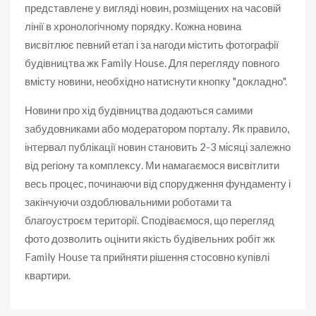
представлене у вигляді новин, розміщених на часовій
лінії в хронологічному порядку. Кожна новина
висвітлює певний етап і за нагоди містить фотографії
будівництва жк Family House. Для перегляду повного
вмісту новини, необхідно натиснути кнопку "докладно".
Новини про хід будівництва додаються самими
забудовниками або модератором порталу. Як правило,
інтервал публікації новин становить 2-3 місяці залежно
від регіону та комплексу. Ми намагаємося висвітлити
весь процес, починаючи від спорудження фундаменту і
закінчуючи оздоблювальними роботами та
благоустроєм території. Сподіваємося, що перегляд
фото дозволить оцінити якість будівельних робіт жк
Family House та прийняти рішення стосовно купівлі
квартири.