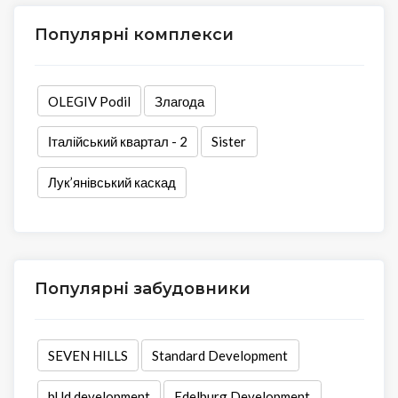
Популярні комплекси
OLEGIV Podil
Злагода
Італійський квартал - 2
Sister
Лук’янівський каскад
Популярні забудовники
SEVEN HILLS
Standard Development
bUd development
Edelburg Development