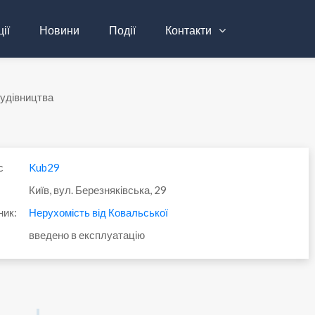
ії
Новини
Події
Контакти
будівництва
с
Kub29
Київ, вул. Березняківська, 29
ник:
Нерухомість від Ковальської
введено в експлуатацію