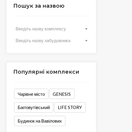
Пошук за назвою
Введіть назву комплексу
Введіть назву забудовника
Популярні комплекси
Чарівне місто
GENESIS
Багговутівський
LIFE STORY
Будинок на Вавілових