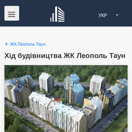
УКР
ЖК Леополь Таун
Хід будівництва ЖК Леополь Таун