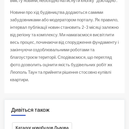
вмісту новини, необхідно натиснути кнопку "докладно".
Новини про хід будівництва додаються самими
забудовниками або модератором порталу. Як правило,
інтервал публікації новин становить 2-3 місяці залежно
від регіону та комплексу. Ми намагаємося висвітлити
весь процес, починаючи від спорудження фундаменту і
закінчуючи оздоблювальними роботами та
благоустроєм території. Сподіваємося, що перегляд
фото дозволить оцінити якість будівельних робіт жк
Леополь Таун та прийняти рішення стосовно купівлі
квартири.
Дивіться також
Каталог новобудов Львова