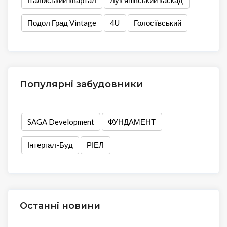
Італійський квартал
Лук’янівський каскад
Подол Град Vintage
4U
Голосіївський
Популярні забудовники
SAGA Development
ФУНДАМЕНТ
Інтергал-Буд
РІЕЛ
Останні новини