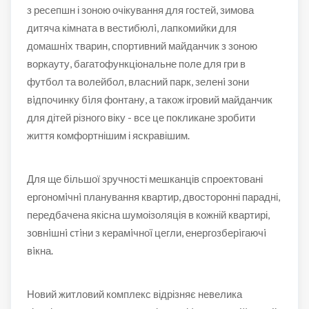
з ресепшн і зоною очікування для гостей, зимова
дитяча кімната в вестибюлi, лапкомийки для
домашнiх тварин, спортивний майданчик з зоною
воркауту, багатофункціональне поле для гри в
футбол та волейбол, власний парк, зеленi зони
вiдпочинку бiля фонтану, а також ігровий майданчик
для дітей різного віку - все це покликане зробити
життя комфортнішим і яскравішим.
Для ще більшої зручності мешканців спроектовані
ергономiчнi планування квартир, двосторонні парадні,
передбачена якісна шумоізоляція в кожній квартирі,
зовнiшнi cтiни з керамiчноï цегли, енергозберiгаючi
вiкна.
Новий житловий комплекс відрізняє невелика