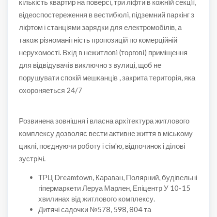
кількість квартир на поверсі, три ліфти в кожнiй секцiì,
відеоспостереження в вестибюлi, підземний паркінг з
ліфтом і станціями зарядки для електромобілів, а
також різноманітність пропозицій по комерційній
нерухомості. Вхід в нежитловi (торговi) приміщення
для відвідувачів виключно з вулиці, щоб не
порушувати спокій мешканців , закрита територiя, яка
охороняеться 24/7
Розвинена зовнішня і власна архітектура житлового
комплексу дозволяє вести активне життя в міському
циклі, поєднуючи роботу і сім'ю, відпочинок і ділові
зустрічі.
ТРЦ Dreamtown, Караван, Полярний, будівельні
гіпермаркети Леруа Марлен, Епіцентр У 10-15
хвилинах від житлового комплексу.
Дитячі садочки №578, 598, 804 та