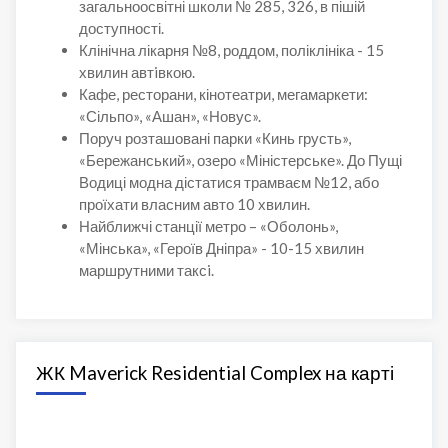
загальноосвітні школи № 285, 326, в пішій
доступності.
Клінічна лікарня №8, роддом, поліклініка - 15
хвилин автiвкою.
Кафе, ресторани, кінотеатри, мегамаркети:
«Сільпо», «Ашан», «Новус».
Поруч розташовані парки «Кинь грусть»,
«Бережанський», озеро «Міністерське». До Пущі
Водиці модна дістатися трамваєм №12, або
проїхати власним авто 10 хвилин.
Найближчі станції метро – «Оболонь»,
«Мінська», «Героїв Дніпра» - 10-15 хвилин
маршрутними таксi.
ЖК Maverick Residential Complex на карті