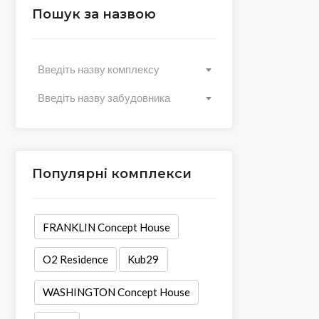
Пошук за назвою
Введіть назву комплексу
Введіть назву забудовника
Популярні комплекси
FRANKLIN Concept House
O2 Residence
Kub29
WASHINGTON Concept House