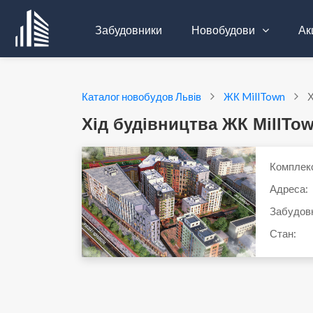
Забудовники
Новобудови
Акц
Каталог новобудов Львів
ЖК MillTown
Х
Хід будівництва ЖК MillTo
Комплек
Адреса:
Забудов
Стан: