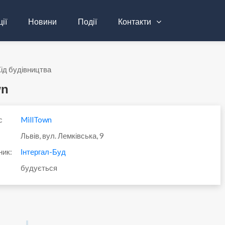
ії
Новини
Події
Контакти
ід будівництва
wn
с
MillTown
Львів, вул. Лемківська, 9
ник:
Інтергал-Буд
будується