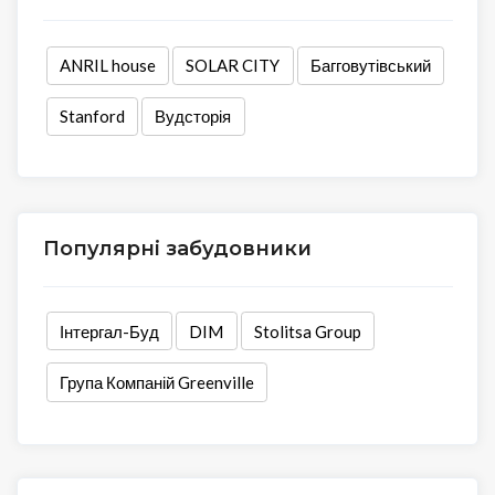
ANRIL house
SOLAR CITY
Багговутівський
Stanford
Вудсторія
Популярні забудовники
Інтергал-Буд
DIM
Stolitsa Group
Група Компаній Greenville