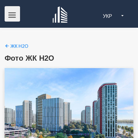
УКР
ЖК Н2O
Фото ЖК Н2O