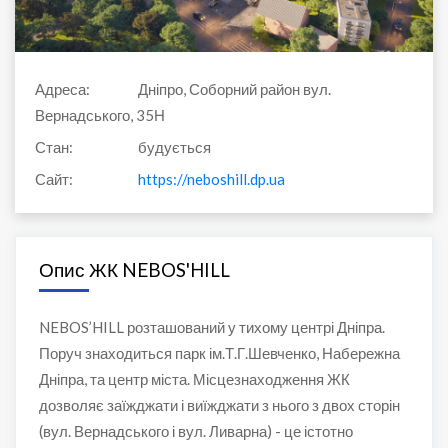
Адреса:
Дніпро, Соборний район вул.
Вернадського, 35Н
Стан:
будується
Сайт:
https://neboshill.dp.ua
Опис ЖК NEBOS'HILL
NEBOS’HILL розташований у тихому центрі Дніпра.
Поруч знаходиться парк ім.Т.Г.Шевченко, Набережна
Дніпра, та центр міста. Місцезнаходження ЖК
дозволяє заїжджати і виїжджати з нього з двох сторін
(вул. Вернадського і вул. Ливарна) - це істотно