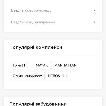
Введіть назву комплексу
Введіть назву забудовника
Популярні комплекси
Forest Hill
MAYAK
МАNНАТТАN
Олімпійський new
NEBOS'HILL
Популярні забудовники