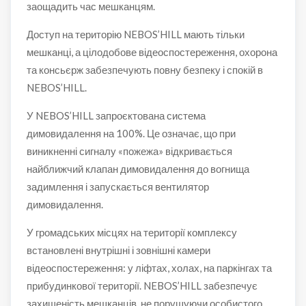
заощадить час мешканцям.
Доступ на територію NEBOS’HILL мають тільки
мешканці, а цілодобове відеоспостереження, охорона
та консьєрж забезпечують повну безпеку і спокій в
NEBOS’HILL.
У NEBOS’HILL запроєктована система
димовидалення на 100%. Це означає, що при
виникненні сигналу «пожежа» відкривається
найближчий клапан димовидалення до вогнища
задимлення і запускається вентилятор
димовидалення.
У громадських місцях на території комплексу
встановлені внутрішні і зовнішні камери
відеоспостереження: у ліфтах, холах, на паркінгах та
прибудинкової території. NEBOS’HILL забезпечує
захищеність мешканців, не порушуючи особистого