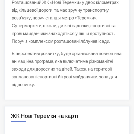
Розташований ЖК «Нові Теремки» у двох кілометрах
від кільцевої дороги, та має зручну транспортну
розв’язку, поруч станція метро «Теремки».
Супермаркети, школи, дитячі садочки, спортивні та
ігрові майданчики знаходяться у пішій доступності.
Поруч з комплексом розташовані яблуневі сади.
В перспективі розвитку, буде організована повноцінна
анімаційна програма, яка включатиме різноманітні
заходи для дорослих та дітей. Також, на території
заплановані спортивні й ігрові майданчики, зона для
відпочинку.
ЖК Нові Теремки на карті