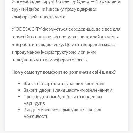
Усе необхідне поруч! До центру Одеси — 15 хвилин, а
зручний виїзд на Київську трасу відкриває
комфортний шлях за місто.
У ODESA CITY формується середовище, де є все для
гармонійного життя: від прогулянкових алей до місць
для роботи та відпочинку. Це місто всередині міста —
з продуманою інфраструктурою, логічним
плануванням та атмосферою спокою.
Чому саме тут комфортно розпочати свій шлях?
Житлові квартали з сучасним виглядом
Закриті двори з ландшафтним озелененням
Простір для сімей, роботи та щоденних
маршрутів
Вигідні умови розтермінування під твої
можливості