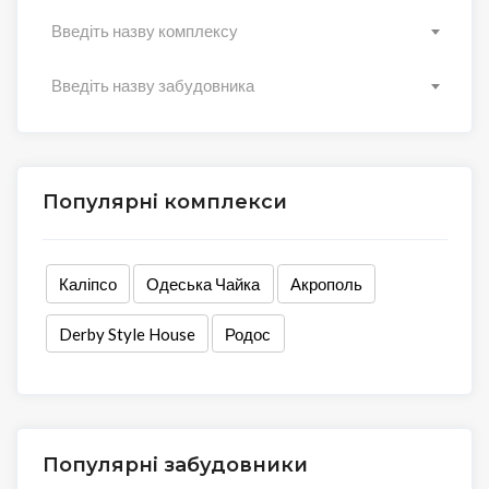
Введіть назву комплексу
Введіть назву забудовника
Популярні комплекси
Каліпсо
Одеська Чайка
Акрополь
Derby Style House
Родос
Популярні забудовники