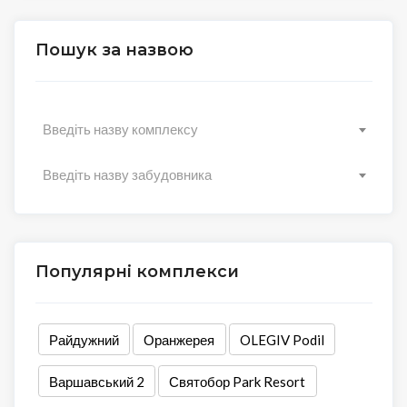
Пошук за назвою
Введіть назву комплексу
Введіть назву забудовника
Популярні комплекси
Райдужний
Оранжерея
OLEGIV Podil
Варшавський 2
Святобор Park Resort