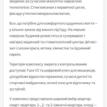
зведених за сучасною монолітно-каркасною
технологією. Стіни виконані з керамічної цегли,
фасади утеплені мінеральною ватою.
Все, що потрібно для комфортного щоденного життя —
у кількох кроках від вашого під’їзду. На перших
поверхах будинків розмістяться супермаркет і
кав’ярні, медичний та стоматологічний центри, фітнес-
зал і салони краси, аптеки, хімчистки та підземний
паркінг.
Територія комплексу закрита з контрольованим
доступом: Face ID та цифровий ключ для мешканців,
цілодобове відеоспостереження, сучасні дитячі та
спортивні майданчики, зелені зони для відпочинку та
зустрічей.
У комплексі представлено широкий вибір квартир:
смарт-квартири, 1-, 2- та 3-кімнатні квартири, площі —