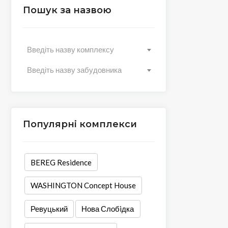
Пошук за назвою
Введіть назву комплексу
Введіть назву забудовника
Популярні комплекси
BEREG Residence
WASHINGTON Concept House
Ревуцький
Нова Слобiдка