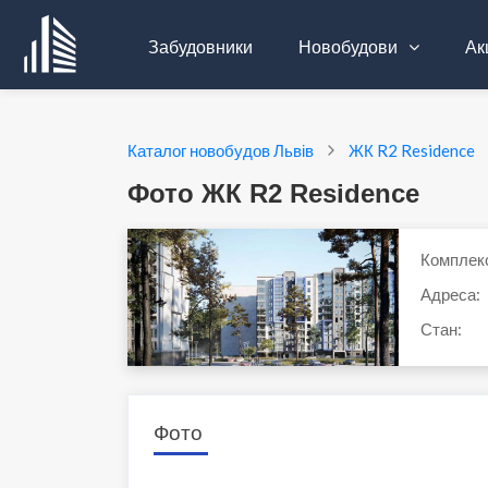
Забудовники
Новобудови
Акц
Каталог новобудов Львів
ЖК R2 Residence
Фото ЖК R2 Residence
Комплек
Адреса:
Стан:
Фото