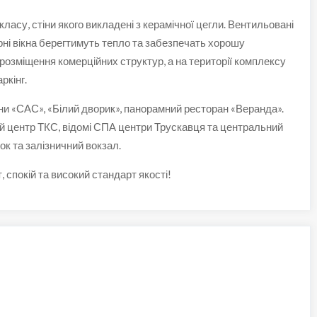
ласу, стіни якого викладені з керамічної цегли. Вентильовані
ні вікна берегтимуть тепло та забезпечать хорошу
розміщення комерційних структур, а на території комплексу
ркінг.
и «САС», «Білий дворик», панорамний ресторан «Веранда».
ий центр ТКС, відомі СПА центри Трускавця та центральний
ок та залізничний вокзал.
, спокій та високий стандарт якості!