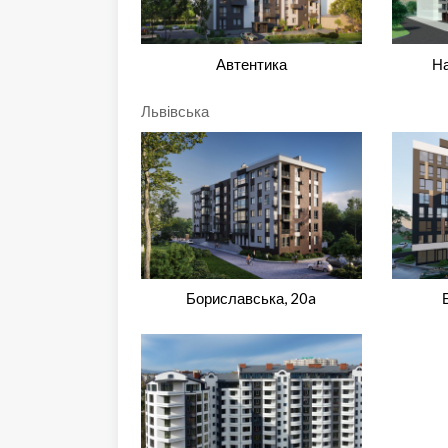
Автентика
На
Львівська
Бориславська, 20a