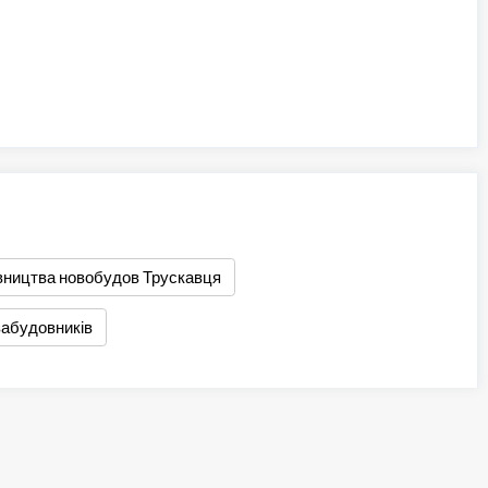
івництва новобудов Трускавця
 забудовників