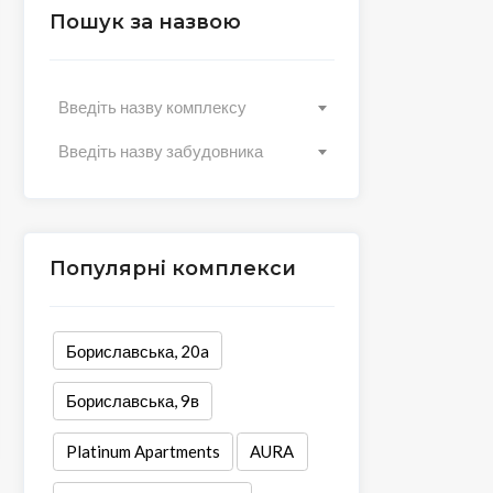
Пошук за назвою
Введіть назву комплексу
Введіть назву забудовника
Популярні комплекси
Бориславська, 20a
Бориславська, 9в
Platinum Apartments
AURA