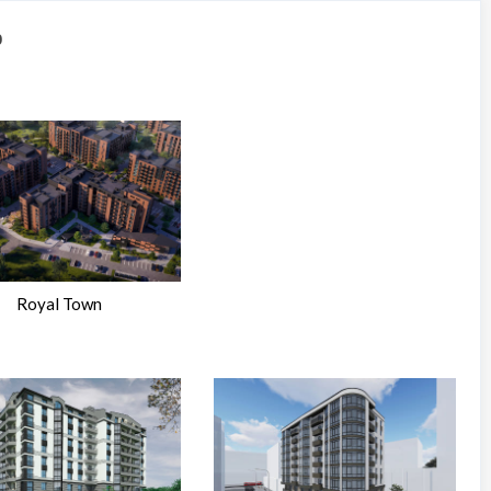
р
Royal Town