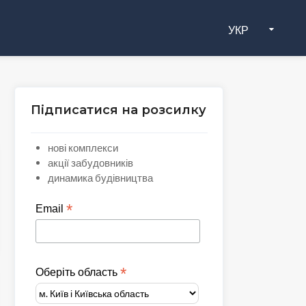
УКР
Підписатися на розсилку
нові комплекси
акції забудовників
динамика будівництва
*
Email
ny-16/
*
Оберіть область