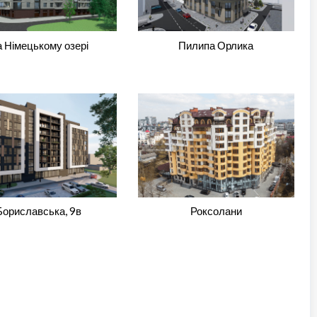
 Німецькому озері
Пилипа Орлика
Бориславська, 9в
Роксолани