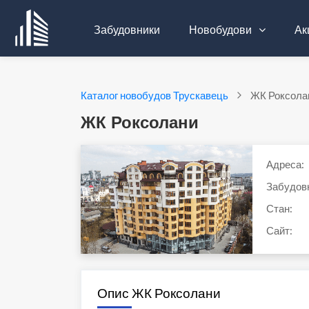
Забудовники
Новобудови
Акц
Каталог новобудов Трускавець
ЖК Роксола
ЖК Роксолани
Адреса:
Забудов
Стан:
Сайт:
Опис ЖК Роксолани