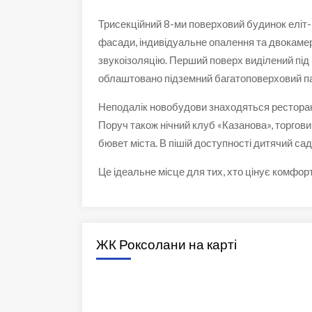
Трисекційний 8-ми поверховий будинок еліт-к
фасади, індивідуальне опалення та двокамер
звукоізоляцію. Перший поверх виділений під 
облаштовано підземний багатоповерховий па
Неподалік новобудови знаходяться ресторан
Поруч також нічний клуб «Казанова», торгов
бювет міста. В пішій доступності дитячий сад
Це ідеальне місце для тих, хто цінує комфорт
ЖК Роксолани на карті