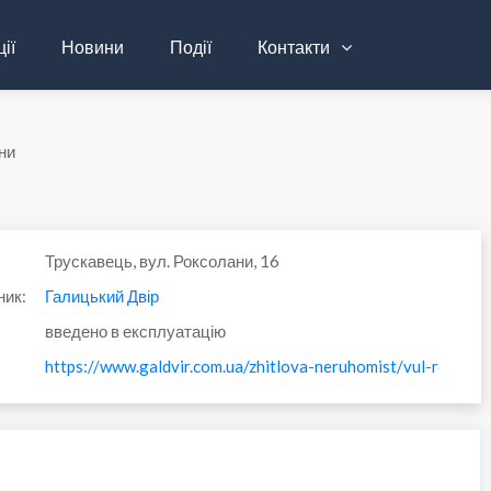
ії
Новини
Події
Контакти
ни
Трускавець, вул. Роксолани, 16
ник:
Галицький Двір
введено в експлуатацію
https://www.galdvir.com.ua/zhitlova-neruhomist/vul-roksola