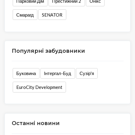
Парковий Дім
Престижний 2
Онікс
Смарагд
SENATOR
Популярні забудовники
Буковина
Інтергал-Буд
Сузір'я
EuroCity Development
Останні новини