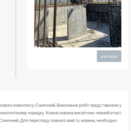
докладно
лового комплексу Сонячний. Виконання робіт представлене у
 хронологічному порядку. Кожна новина висвітлює певний етап і
 Сонячний. Для перегляду повного вмісту новини, необхідно