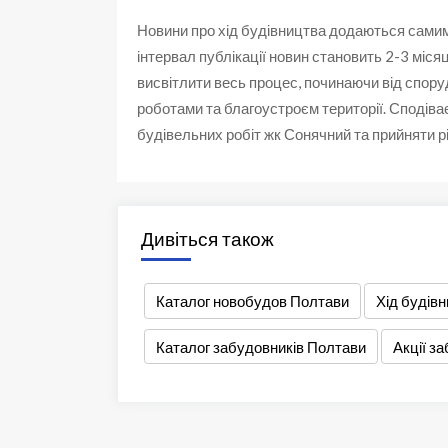
Новини про хід будівництва додаються сами
інтервал публікації новин становить 2-3 міся
висвітлити весь процес, починаючи від спо
роботами та благоустроєм території. Сподіва
будівельних робіт жк Сонячний та прийняти р
Дивіться також
Каталог новобудов Полтави
Хід будів
Каталог забудовників Полтави
Акції з