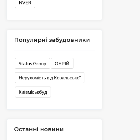
NVER
Популярні забудовники
Status Group
ОБРІЙ
Нерухомість від Ковальської
Київміськбуд
Останні новини