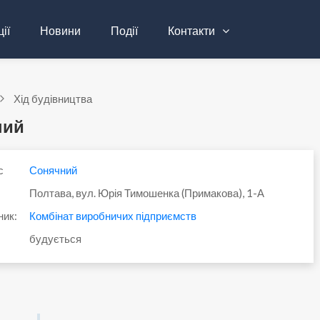
ії
Новини
Події
Контакти
Хід будівництва
ний
с
Сонячний
Полтава, вул. Юрія Тимошенка (Примакова), 1-А
ник:
Комбінат виробничих підприємств
будується