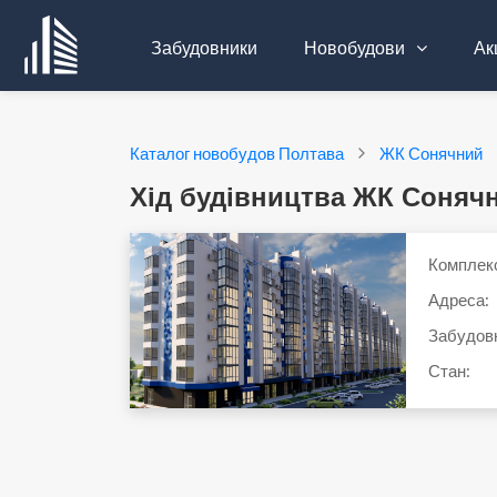
Забудовники
Новобудови
Акц
Каталог новобудов Полтава
ЖК Сонячний
Хід будівництва ЖК Соняч
Комплек
Адреса:
Забудов
Стан: