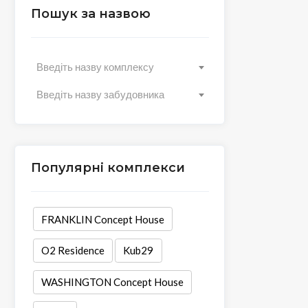
Пошук за назвою
Введіть назву комплексу
Введіть назву забудовника
Популярні комплекси
FRANKLIN Concept House
O2 Residence
Kub29
WASHINGTON Concept House