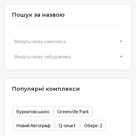
Пошук за назвою
Введіть назву комплексу
Введіть назву забудовника
Популярні комплекси
Курнатовського
Greenville Park
Новий Автограф
Q-smart
Оберіг-2