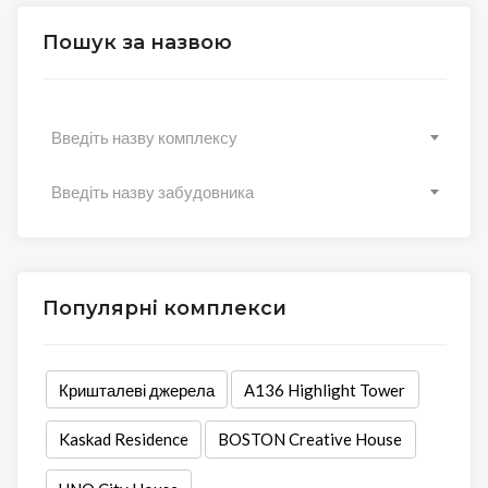
Пошук за назвою
Введіть назву комплексу
Введіть назву забудовника
Популярні комплекси
Кришталеві джерела
А136 Highlight Tower
Kaskad Residence
BOSTON Creative House