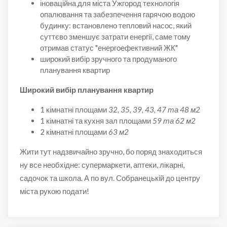
іноваційна для міста Ужгород технологія
опалювання та забезпечення гарячою водою
будинку: встановлено тепловий насос, який
суттєво зменшує затрати енергії, саме тому
отримав статус "енергоефективний ЖК"
широкий вибір зручного та продуманого
планування квартир
Широкий вибір планування квартир
1 кімнатні площами
32, 35, 39, 43, 47 та 48 м2
1 кімнатні та кухня зал площами
59 та 62 м2
2 кімнатні площами
63 м2
Жити тут надзвичайно зручно, бо поряд знаходиться
ну все необхідне: супермаркети, аптеки, лікарні,
садочок та школа. А по вул. Собранецькій до центру
міста рукою подати!