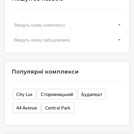
Введіть назву комплексу
Введіть назву забудовника
Популярні комплекси
City Lux
Сторожницький
Будапешт
44 Avenue
Central Park