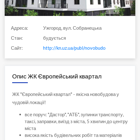
Адреса:
Ужгород, вул. Собранецька
Стан:
будується
Сайт:
http://kn.uz.ua/publ/novobudovi_uzhgorod/zhk
Опис ЖК Європейський квартал
ЖК "Європейський квартал" - якісна новобудова у
чудовій локації!
все поруч: "Дастор", "АТБ", зупинки транспорту,
таксі, заправки, виїзд з міста, 5 хвилин до центру
міста
висока якість будівельних робіт та матеріалів