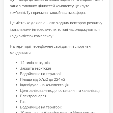
одна з головних цінностей комплексу це круте
ком'юніті. Тут приємна і спокійна атмосфера.
Це містечко для спільноти з одним вектором розвитку
і загальними інтересами, які готові насолоджуватися
«відкритістю» комплексу!
На території передбачені свої дитячі і спортивні
майданчики.
12 типів котеджів
Закрита територія
Водоймище на території
Площа від 57м2 до 224м2
Індивідуальна комплектація
Централізоване водопостачання та каналізація
Електроенергія
Газ
Водоймище на території;
10 хвилин до Мануфактури та Мегамаркета