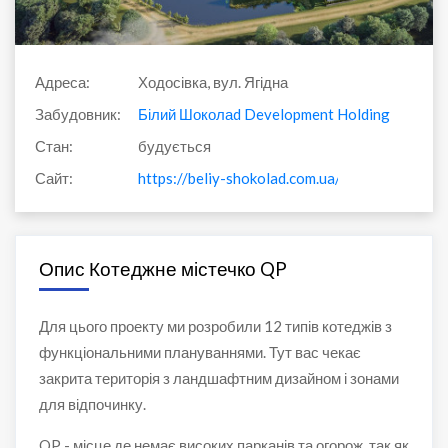
Адреса:
Ходосівка, вул. Ягідна
Забудовник:
Білий Шоколаd Development Holding
Стан:
будується
Сайт:
https://beliy-shokolad.com.ua/ua/qp/
Опис Котеджне містечко QP
Для цього проекту ми розробили 12 типів котеджів з
функціональними плануваннями. Тут вас чекає
закрита територія з ландшафтним дизайном і зонами
для відпочинку.
QP - місце де немає високих парканів та огорож, так як