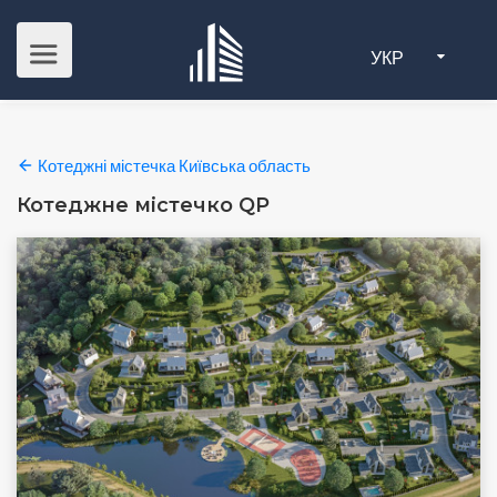
УКР
Котеджні містечка Київська область
Котеджне містечко QP