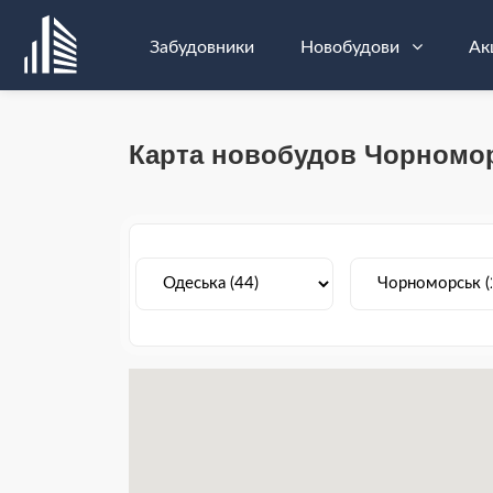
Забудовники
Новобудови
Ак
Карта новобудов Чорномо