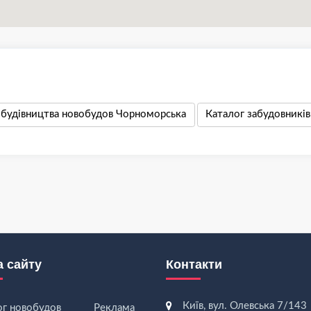
 будівництва новобудов Чорноморська
Каталог забудовникі
а сайту
Контакти
Київ, вул. Олевська 7/143
ог новобудов
Реклама