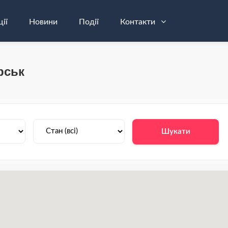
ції
Новини
Події
Контакти
рськ
Шукати