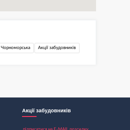
в Чорноморська
Акції забудовників
Акції забудовників
підписатися на E-MAIL розсилку