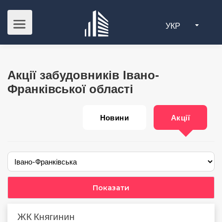
УКР
Акції забудовників Iвано-
Франкiвської області
Новини
Акції
ЖК Княгинин