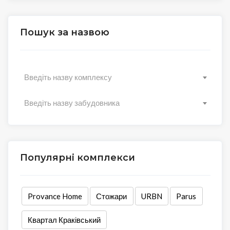
Пошук за назвою
Введіть назву комплексу
Введіть назву забудовника
Популярні комплекси
Provance Home
Стожари
URBN
Parus
Квартал Краківський