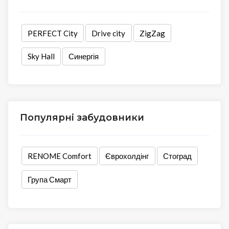
PERFECT City
Drive city
ZigZag
Sky Hall
Синергія
Популярні забудовники
RENOME Comfort
Єврохолдінг
Стоград
Група Смарт