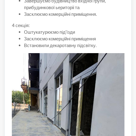
Завершуємо будівництво вхідної групи,
прибудинкової ьериторіі та
Засклюємо комерційні приміщення.
4 секція:
Оштукатурюємо під’їзди
Засклюємо комерційні приміщення
Встановили декаротавну підсвітку.