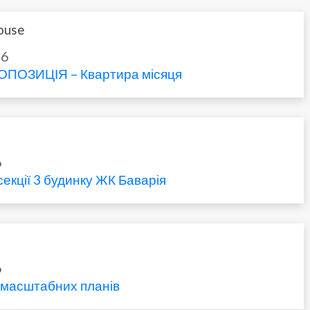
ouse
26
ПОЗИЦІЯ – Квартира місяця
6
екції 3 будинку ЖК Баварія
6
я масштабних планів