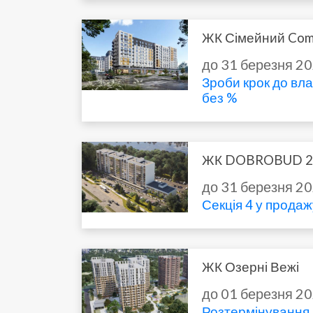
ЖК Сімейний Com
до 31 березня 2
Зроби крок до вл
без %
ЖК DOBROBUD 2
до 31 березня 2
Секція 4 у продаж
ЖК Озерні Вежі
до 01 березня 2
Розтермінування 