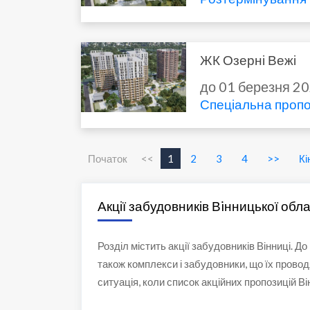
ЖК Озерні Вежі
до 01 березня 2
Спеціальна пропо
Початок
<<
1
2
3
4
>>
Кі
Акції забудовників Вiнницької обла
Розділ містить акції забудовників Вінниці. Д
також комплекси і забудовники, що їх провод
ситуація, коли список акційних пропозицій Ві