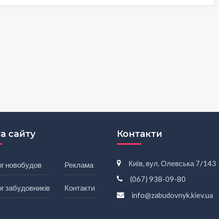
а сайту
Контакти
Київ, вул. Олевська 7/143
ог новобудов
Реклама
(067) 938-09-80
г забудовників
Контакти
info@zabudovnyk.kiev.ua