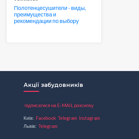
Полотенцесушители - виды,
преимущества и
рекомендации по выбору
Акції забудовників
підписатися на E-MAIL розсилку
Київ:
Facebook
Telegram
Instagram
Львів:
Telegram