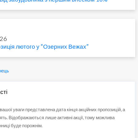
026
зиція лютого у “Озерних Вежах”
нець
сті
о вашої уваги представлена дата кінця акційних пропозицій, а
ять. Відображаються лише активні акції, тому можлива
нниці буде порожнім.