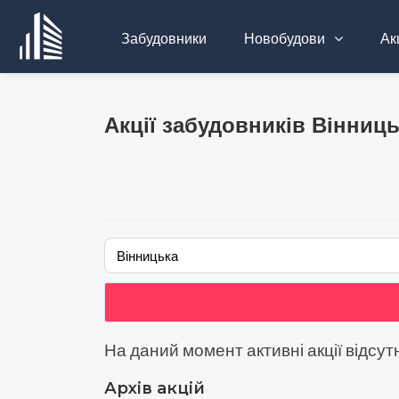
Забудовники
Новобудови
Акц
Акції забудовників Вiнниць
На даний момент активні акції відсут
Архів акцій