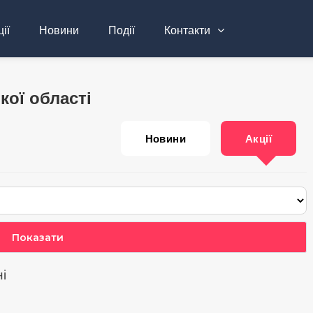
ії
Новини
Події
Контакти
кої області
Новини
Акції
ні