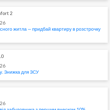
fort 2
026
асного житла — придбай квартиру в розстрочку
.0
026
у. Знижка для ЗСУ
026
від забудовника з першим внеском 10%