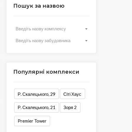
Пошук за назвою
Введіть назву комплексу
Введіть назву забудовника
Популярні комплекси
Р. Скалецького, 29
Сіті Хаус
Р. Скалецького, 21
Зоря 2
Premier Tower