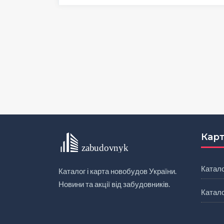
Карт
Катал
Каталог і карта новобудов України.
Новини та акції від забудовників.
Катало