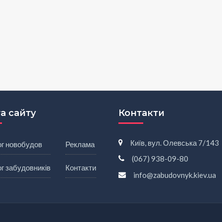
а сайту
Контакти
Київ, вул. Олевська 7/143
ог новобудов
Реклама
(067) 938-09-80
г забудовників
Контакти
info@zabudovnyk.kiev.ua