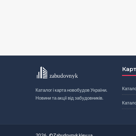
Карт
Катал
Каталог і карта новобудов України.
Новини та акції від забудовників.
Катало
2026 ©Zabudovnyk.kiev.ua