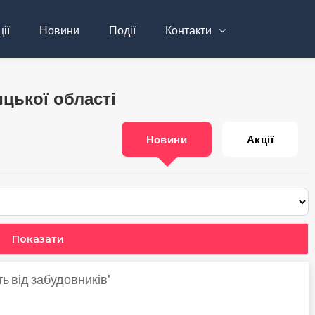
ії
Новини
Події
Контакти
цької області
Новини
Акції
ь від забудовників'