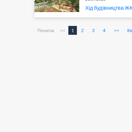
Хід будівництва ЖК
Початок
<<
1
2
3
4
>>
Кі