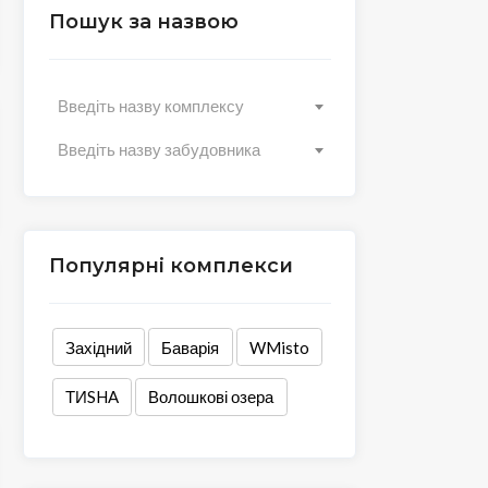
Пошук за назвою
Введіть назву комплексу
Введіть назву забудовника
Популярні комплекси
Західний
Баварія
WMisto
ТИSHA
Волошкові озера