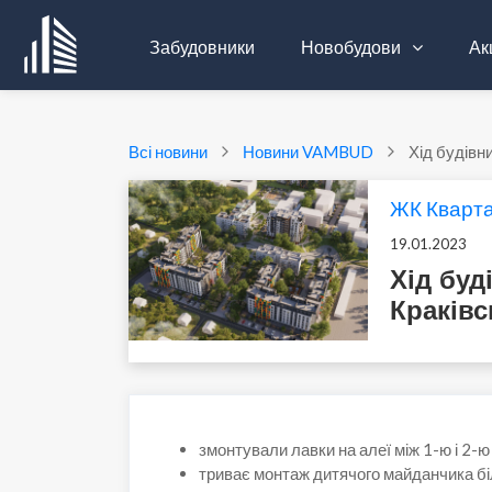
Забудовники
Новобудови
Акц
Всі новини
Новини VAMBUD
Хід будівн
ЖК Кварта
19.01.2023
Хід буд
Краківс
змонтували лавки на алеї між 1-ю і 2-ю
триває монтаж дитячого майданчика біл