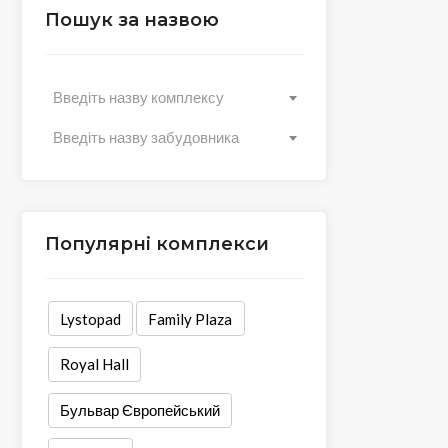
Пошук за назвою
Введіть назву комплексу
Введіть назву забудовника
Популярні комплекси
Lystopad
Family Plaza
Royal Hall
Бульвар Європейський