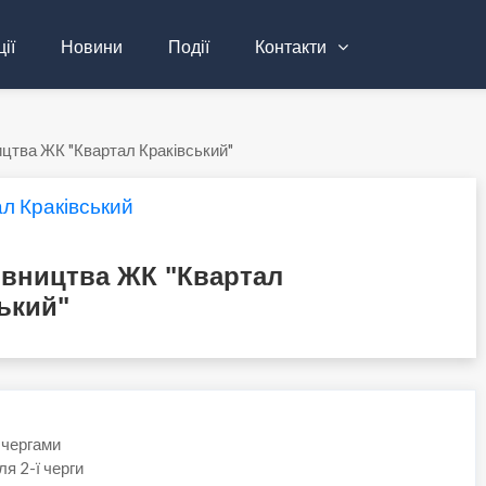
ії
Новини
Події
Контакти
ицтва ЖК "Квартал Краківський"
л Краківський
івництва ЖК "Квартал
ький"
 чергами
я 2-ї черги