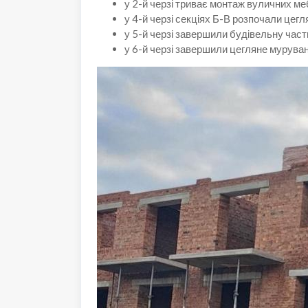
у 2-й черзі триває монтаж вуличних ме
у 4-й черзі секціях Б-В розпочали цег
у 5-й черзі завершили будівельну част
у 6-й черзі завершили цегляне муруванн