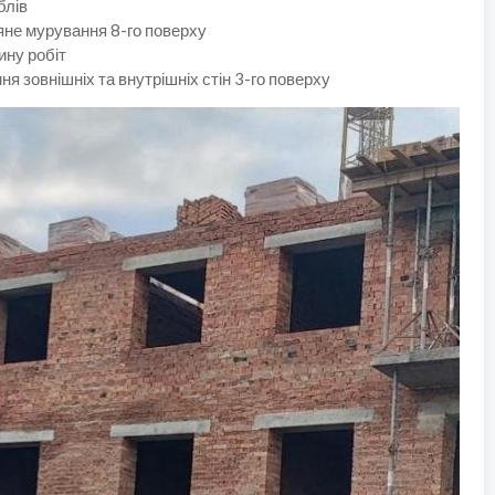
блів
ляне мурування 8-го поверху
ину робіт
я зовнішніх та внутрішніх стін 3-го поверху