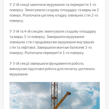
У 2-ій секції закінчили мурування та перекриття 1-го
поверху. Змонтували сходову площадку та марш на 2
поверх. Розпочали цегляну кладку зовнішніх стін 2-го
поверху.
У 3-ій та 4-ій секціях змонтували сходову площадку
та марш 1-го поверху. Завершили мурування
зовнішніх стін і продовжуємо мурування внутрішніх
стін та ліфтової. Завершили монтаж балконів 1-го
поверху. Розпочали перекриття 1-го поверху.
У 5-ій секції завершили фундаментні роботи,
виконуємо підготовчі роботи для початку цегляного
мурування.