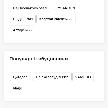
На Німецькому озері
SKYGARDEN
ВОДОГРАЙ
Квартал Віденський
Авторський
Популярні забудовники
Цитадель
Спілка забудівників
VAMBUD
blago