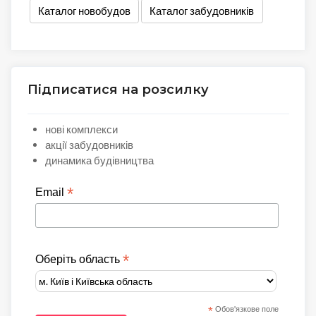
Каталог новобудов
Каталог забудовників
Підписатися на розсилку
нові комплекси
акції забудовників
динамика будівництва
*
Email
*
Оберіть область
*
Обов'язкове поле