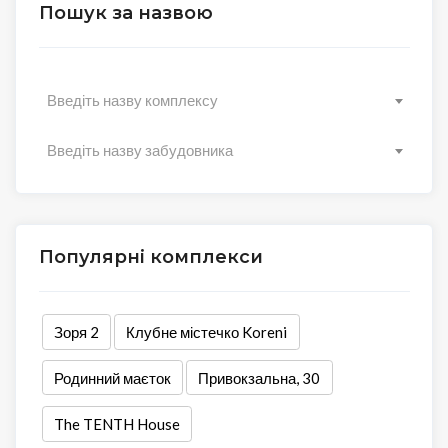
Пошук за назвою
Введіть назву комплексу
Введіть назву забудовника
Популярні комплекси
Зоря 2
Клубне містечко Koreni
Родинний маєток
Привокзальна, 30
The TENTH House